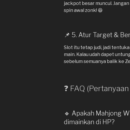
jackpot besar muncul. Janga
spin awal zonk! 😆
📌 5. Atur Target & Be
Slot itu tetap judi, jadi tent
main. Kalau udah dapet untun
sebelum semuanya balik ke Zeu
❓ FAQ (Pertanyaan 
🔹 Apakah Mahjong Win
dimainkan di HP?