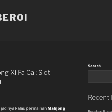
BEROI
Search
g Xi Fa Cai: Slot
!
Recent 
 jadinya kalau permainan
Mahjong
Pecahan Besar 