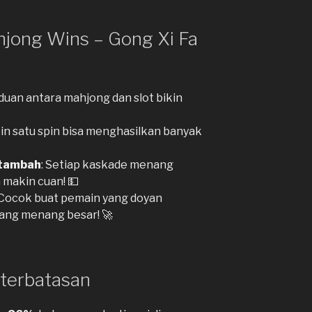
jong Wins – Gong Xi Fa
duan antara mahjong dan slot bikin
ikin satu spin bisa menghasilkan banyak
rtambah
: Setiap kaskade menang
 makin cuan! 💵
 Cocok buat pemain yang doyan
uang menang besar! 🚀
eterbatasan