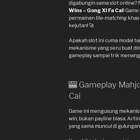
digabungin sama slot online? N
Wins – Gong Xi Fa Cai
! Game
permainan
tile-matching
khas 
kejutan! 🚀
Apakah slot ini cuma modal 
mekanisme yang seru buat dim
gameplay sampai trik menang
🎰 Gameplay Mahjo
Cai
Game ini mengusung mekani
win
, bukan payline biasa. Art
yang sama muncul di gulungan 