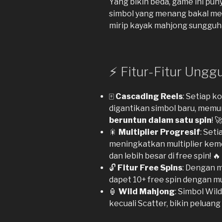
Yang bikin beda, game ini pun
simbol yang menang bakal mel
mirip kayak mahjong sungguha
⚡ Fitur-Fitur Ungg
🀄
Cascading Reels
: Setiap k
digantikan simbol baru, mem
beruntun dalam satu spin
! 
🎇
Multiplier Progresif
: Set
meningkatkan multiplier keme
dan lebih besar di free spin! 🔥
🔓
Fitur Free Spins
: Dengan 
dapet 10+ free spin dengan mu
🏮
Wild Mahjong
: Simbol Wi
kecuali Scatter, bikin peluan