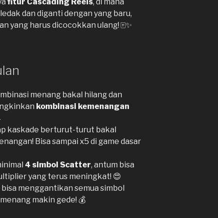
ya
fitur Cascading Reels
, di mana
edak dan diganti dengan yang baru,
n yang harus dicocokkan ulang! 🀄✨
ulan
ombinasi menang bakal hilang dan
ungkinkan
kombinasi kemenangan

iap kaskade berturut-turut bakal
nangan! Bisa sampai x5 di game dasar
minimal
4 simbol Scatter
, antum bisa
ltiplier yang terus meningkat! 😍
ld bisa menggantikan semua simbol
g menang makin gede! 💰