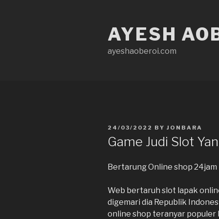
S
k
AYESH AO
i
p
ayeshaoberoi.com
t
o
c
o
n
t
e
P
24/03/2022
BY
JONBARA
n
O
Game Judi Slot Ya
S
t
T
E
Bertarung Online shop 24jam
D
O
N
Web bertaruh slot lapak onlin
digemari dia Republik Indones
online shop teranyar populer 