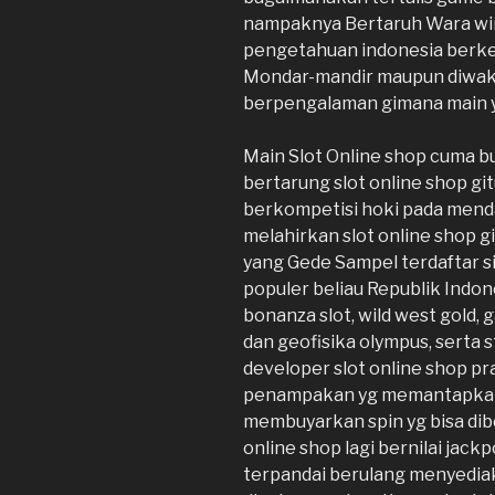
nampaknya Bertaruh Wara wi
pengetahuan indonesia berke
Mondar-mandir maupun diwakt
berpengalaman gimana main yg
Main Slot Online shop cuma 
bertarung slot online shop g
berkompetisi hoki pada mend
melahirkan slot online shop 
yang Gede Sampel terdaftar si
populer beliau Republik Indo
bonanza slot, wild west gold, 
dan geofisika olympus, serta s
developer slot online shop pr
penampakan yg memantapkan 
membuyarkan spin yg bisa dib
online shop lagi bernilai jac
terpandai berulang menyediak