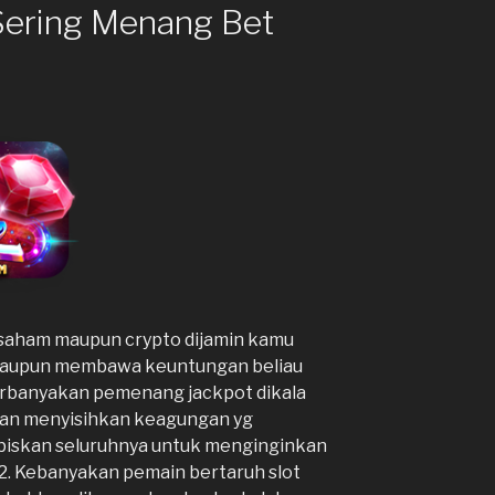
 Sering Menang Bet
 saham maupun crypto dijamin kamu
 maupun membawa keuntungan beliau
perbanyakan pemenang jackpot dikala
ikan menyisihkan keagungan yg
biskan seluruhnya untuk menginginkan
2. Kebanyakan pemain bertaruh slot