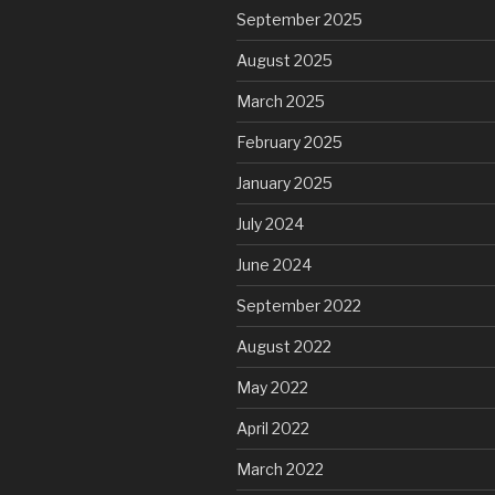
September 2025
a
August 2025
t
March 2025
i
February 2025
o
January 2025
n
July 2024
June 2024
September 2022
August 2022
May 2022
April 2022
March 2022