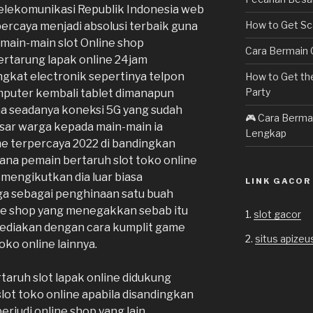
elekomunikasi Republik Indonesia web
How to Get Sca
percaya menjadi absolusi terbaik guna
 main-main slot Online shop
Cara Bermain 
tarung lapak online 24jam
ngkat electronik sepertinya telpon
How to Get th
Party
omputer kembali tablet dimanapun
 seadanya koneksi 5G yang sudah
🎮 Cara Berma
sar warga kepada main-main ia
Lengkap
ne terpercaya 2022 di bandingkan
ana pemain bertaruh slot toko online
mengikutkan dia luar biasa
LINK GACOR
a sebagai penghinaan satu buah
ine shop yang menegakkan sebab itu
slot gacor
ediakan dengan cara kumplit game
situs apizeu
toko online lainnya.
rtaruh slot lapak online didukung
ot toko online apabila disandingkan
rjudi online shop yang lain