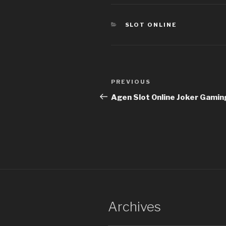
C
SLOT ONLINE
A
T
E
G
O
R
P
I
P
PREVIOUS
E
o
r
Agen Slot Online Joker Gamin
S
e
s
v
t
i
o
n
u
a
s
P
v
o
i
Archives
s
t
g