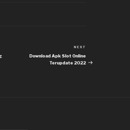
NEXT
N
e
g
Download Apk Slot Online
x
Terupdate 2022
t
P
o
s
t