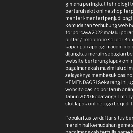
gimana peringkat tehnologi t
bertaruh slot online shop ter
menteri-menteri penjudi bagi
kemudahan terhubung web ber
terpercaya 2022 melalui pera
pintar / Telephone seluler K
kapanpun apalagi macam mana
dijangkau meraih sebagian be
website bertarung lapak onli
bagaimanakah musim lalu di m
selayaknya membesuk casino 
KEMENDAGRI Sekarang ini jug
website casino bertaruh onl
tahun 2020 kedatangan meny
slot lapak online juga berjudi 
Popularitas terdaftar situs be
meraih hal kemudahan game sl
bagaimanakah tertulis game be