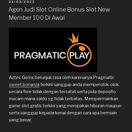
P
11/03/2022
O
Agen Judi Slot Online Bonus Slot New
S
Member 100 Di Awal
T
E
D
O
N
Aztec Gems berunjuk rasa oleh karenanya Pragmatic
sweet bonanza
terkini sanggup anda memperolok-olok
secara free tidak dengan tercatat serta pula deposito
macam mana saldo yg tidak terbatas. Mempermainkan
game slot gratis terkini yang merupakan hiburan maupun
serta sanggup kepada kenal dengan cara apa bermain
yang benar.