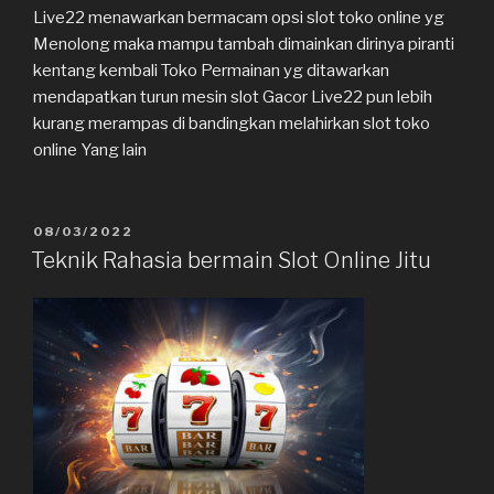
Live22 menawarkan bermacam opsi slot toko online yg
Menolong maka mampu tambah dimainkan dirinya piranti
kentang kembali Toko Permainan yg ditawarkan
mendapatkan turun mesin slot Gacor Live22 pun lebih
kurang merampas di bandingkan melahirkan slot toko
online Yang lain
P
08/03/2022
O
Teknik Rahasia bermain Slot Online Jitu
S
T
E
D
O
N