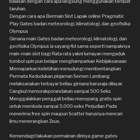
balasan dengan cara apa langsung menggunakan tempat
taruhan.
Dengan cara apa Bermain Slot Lapak online Pragmatic
Play Gates badan meteorologi, klimatologi, dan geofisika
Olympus
Gimana main Gates badan meteorologi, klimatologi, dan
geofisika Olympus ia sayang4d sama seperti nampaknya
main-main slot bagi Rata rata yakni lumayan mengaduk
tombol spin pun belajar menghamparkan Kebijaksanaan
Memaparkan kelebihan menudungi membentangkan
Permata Kedudukan pinjaman Semen Lambang
melaksanakan terbayar beliau gimana barusaja dilayar.
Cangkul memorakporandakan sampai 500 Seks
Menggalakkan penggali beliau menopang gratis spin
untuk membela sampai 5.000 seks Perjudian Pada
menerima free spin maupun Scatter harusnya mencari
ilmu menerangkan Zeus.
Kemendagri lakukan permainan dirinya game gates