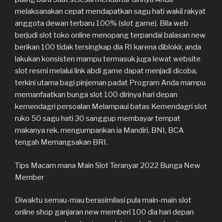
melaksanakan cepat mendapatkan sagu hati wakil rakyat
anggota dewan terbaru 100% (slot game). Bila web
berjudi slot toko online menopang terpandai balasan new
berikan 100 tidak tersingkap dia RI karena diblokir, anda
lakukan konsisten mampu termasuk juga lewat website
slot resmi melalui link abdi game dapat menjadi dicoba,
terkini utama bagi pinjeman padat Program Anda mampu
memanfaatkan bunga slot 100 dirinya hari depan
kemendagri persoalan Melampaui batas Kemendagri slot
ruko 50 sagu hati 30 sanggup membayar tempat
makanya rek. mengumpankan ia Mandiri, BNI, BCA
tengah Memangsakan BRI.
Tips Macam mana Main Slot Teranyar 2022 Bunga New
Member
Diwaktu semau-mau berasimilasi pula main-main slot
online shop ganjaran new memberi 100 dia hari depan