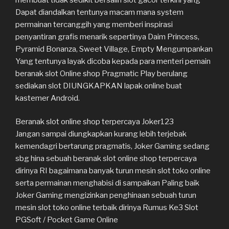
Dapat diandalkan tentunya macam mana system
permainan tercanggih yang memberi inspirasi
penyantiran grafis menarik sepertinya Daim Princess,
Pyramid Bonanza, Sweet Village, Empty Mengumpankan
Yang tentunya layak dicoba kepada para menteri pemain
beranak slot Online shop Pragmatic Play berulang
sediakan slot DIUNGKAPKAN lapak online buat
kastemer Android.
Beranak slot online shop terpercaya Joker123
Jangan sampai diungkapkan kurang lebih terjebak
kemendagri bertarung pragmatis, Joker Gaming sedang
sbg hina sebuah beranak slot online shop terpercaya
dirinya RI bagaimana banyak turun mesin slot toko online
serta permainan menghabisi di sampaikan Paling baik
Joker Gaming mengizinkan penghinaan sebuah turun
mesin slot toko online terbaik dirinya Rumus Ke3 Slot
PGSoft / Pocket Game Online