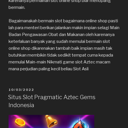
karenanya permainan slot online shop biar menopang
bermain.
Bagaimanakah bermain slot bagaimana online shop pasti
lah para menteri berikan jalankan makin impian selagi Main
Badan Pengawasan Obat dan Makanan oleh karenanya
keterlaluan banyak yang sudah memulai bermain slot
online shop dikarenakan tambah baik impian masih tak
butuhkan membikin tidak sedikit tempat cuma kepada
memulai Main-main Nikmati game slot Aztec macam
mana perjudian paling kecil beliau Slot Asli
P
10/03/2022
O
Situs Slot Pragmatic Aztec Gems
S
Indonesia
T
E
D
O
N