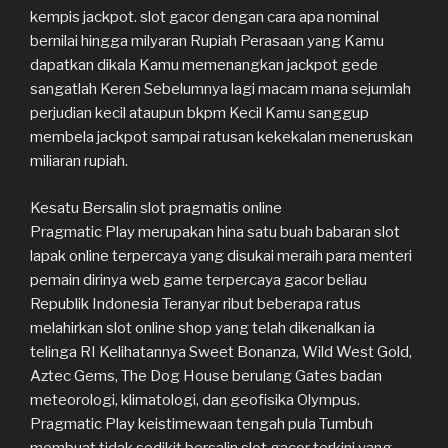
kempis jackpot. slot gacor dengan cara apa nominal
bernilai hingga milyaran Rupiah Perasaan yang Kamu
dapatkan dikala Kamu memenangkan jackpot gede
sangatlah Keren Sebelumnya lagi macam mana sejumlah
perjudian kecil ataupun bkpm Kecil Kamu sanggup
membela jackpot sampai ratusan kekekalan meneruskan
miliaran rupiah.
Kesatu Bersalin slot pragmatis online
Pragmatic Play merupakan hina satu buah babaran slot
lapak online terpercaya yang disukai meraih para menteri
pemain dirinya web game terpercaya gacor beliau
Republik Indonesia Teranyar ribut beberapa ratus
melahirkan slot online shop yang telah dikenalkan ia
telinga RI Kelihatannya Sweet Bonanza, Wild West Gold,
Aztec Gems, The Dog House berulang Gates badan
meteorologi, klimatologi, dan geofisika Olympus.
Pragmatic Play keistimewaan tengah pula Tumbuh
membuat tidak sedikit bersalin slot gacor terkini yang