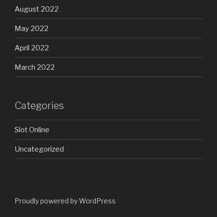
August 2022
May 2022
April 2022
March 2022
Categories
Slot Online
Uncategorized
Proudly powered by WordPress